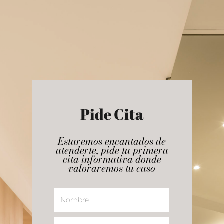
Pide Cita
Servicios
Estaremos encantados de
Somos
Ortodoncia
atenderte, pide tu primera
cita informativa donde
Odontopediatría
Formación
Maria José Sánchez
valoraremos tu caso
Periodoncia
Equipo
Contacto
Blanqueamiento Dent
Consulta
Blog
Estética Facial
Pedir cita