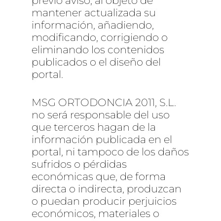
previo aviso, al objeto de
Somos
Ortodoncia
mantener actualizada su
Odontopediatría
Formación
información, añadiendo,
Maria José Sánchez
modificando, corrigiendo o
Periodoncia
Equipo
Contacto
eliminando los contenidos
Blanqueamiento Dent
Consulta
publicados o el diseño del
Blog
portal.
Estética Facial
Pedir cita
MSG ORTODONCIA 2011, S.L.
no será responsable del uso
que terceros hagan de la
información publicada en el
portal, ni tampoco de los daños
sufridos o pérdidas
económicas que, de forma
directa o indirecta, produzcan
o puedan producir perjuicios
económicos, materiales o